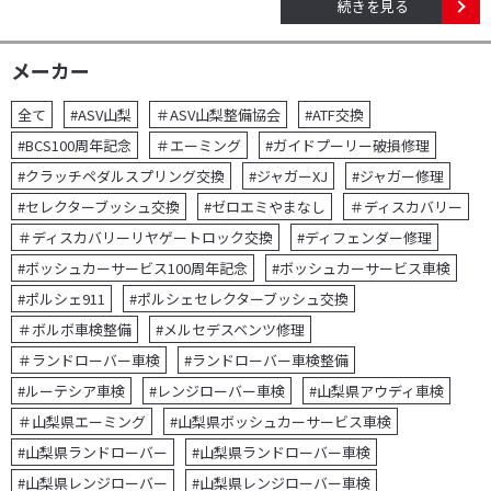
続きを見る
メーカー
全て
#ASV山梨
＃ASV山梨整備協会
#ATF交換
#BCS100周年記念
＃エーミング
#ガイドプーリー破損修理
#クラッチペダルスプリング交換
#ジャガーXJ
#ジャガー修理
#セレクターブッシュ交換
#ゼロエミやまなし
＃ディスカバリー
＃ディスカバリーリヤゲートロック交換
#ディフェンダー修理
#ボッシュカーサービス100周年記念
#ボッシュカーサービス車検
#ポルシェ911
#ポルシェセレクターブッシュ交換
＃ボルボ車検整備
#メルセデスベンツ修理
＃ランドローバー車検
#ランドローバー車検整備
#ルーテシア車検
#レンジローバー車検
#山梨県アウディ車検
＃山梨県エーミング
#山梨県ボッシュカーサービス車検
#山梨県ランドローバー
#山梨県ランドローバー車検
#山梨県レンジローバー
#山梨県レンジローバー車検