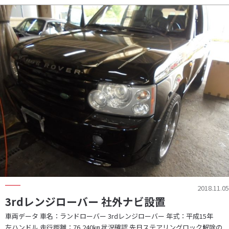
2018.11.05
3rdレンジローバー 社外ナビ設置
車両データ 車名：ランドローバー 3rdレンジローバー 年式：平成15年
左ハンドル 走行距離：76,240㎞ 状況確認 先日ステアリングロック解除の