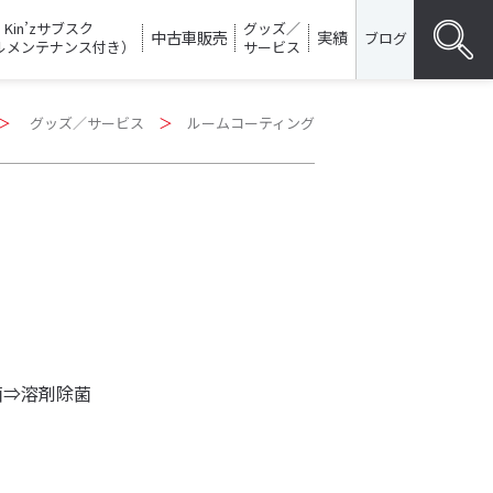
Kin’zサブスク
グッズ／
中古車販売
実績
ブログ
ルメンテナンス付き）
サービス
Search
＞
グッズ／サービス
＞
ルームコーティング
for:
SEARC
菌⇒溶剤除菌