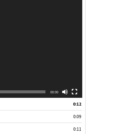
00:00
0:12
0:09
0:11