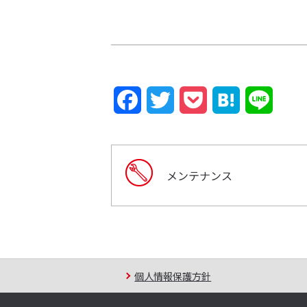
F
T
P
H
L
a
w
o
a
i
c
i
c
t
n
メンテナンス
e
t
k
e
e
b
t
e
n
o
e
t
a
o
r
個人情報保護方針
k