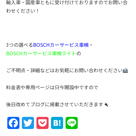
輸入車・国産車ともに受け付けておりますのでお問い合
わせください！
3つの選べる
BOSCHカーサービス車検
・
BOSCHカーサービス車検ライト
の
ご不明点・詳細などはお気軽にお問い合わせください
料金表や専用ページは只今開設中ですので
後日改めてブログに掲載させていただきます
F
T
P
H
L
a
w
o
a
i