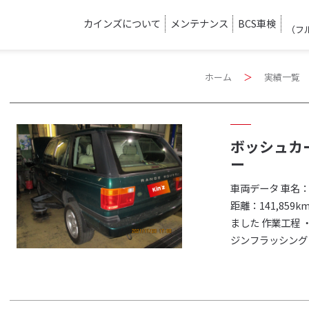
カインズについて
メンテナンス
BCS車検
（フ
ホーム
＞
実績一覧
ボッシュカ
ー
車両データ 車名：
距離：141,85
ました 作業工程 
ジンフラッシング