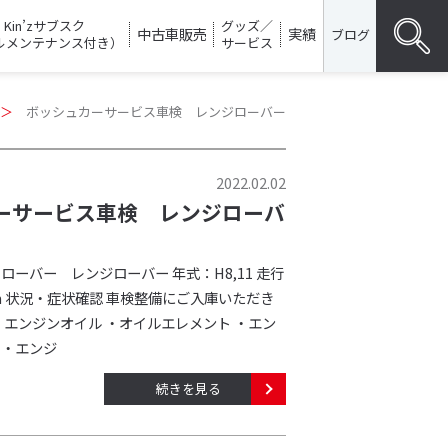
Kin’zサブスク
グッズ／
中古車販売
実績
ブログ
ルメンテナンス付き）
サービス
Search
＞
ボッシュカーサービス車検 レンジローバー
for:
SEARC
2022.02.02
ーサービス車検 レンジローバ
ローバー レンジローバー 年式：H8,11 走行
9km 状況・症状確認 車検整備にご入庫いただき
・エンジンオイル ・オイルエレメント ・エン
 ・エンジ
続きを見る