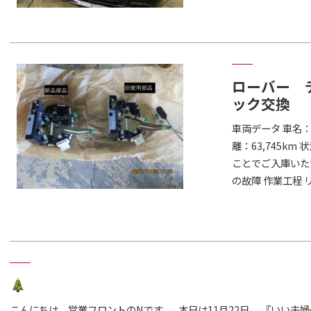
ローバー 
ック交換
車両データ 車名：
離：63,745k
ことでご入庫いた
の故障 作業工程 
こんにちは、営業フロントのNです。 本日は11月22日、 『いい夫