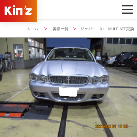
ホーム
＞
実績一覧
＞
ジャガー XJ MULTI ATF交換