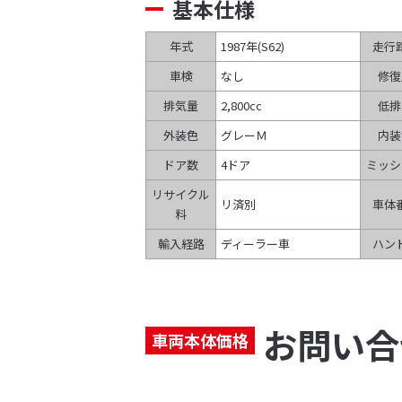
基本仕様
年式
1987年
(S62
)
走行
車検
なし
修復
排気量
2,800cc
低排
外装色
グレーＭ
内装
ドア数
4ドア
ミッシ
リサイクル
リ済別
車体
料
輸入経路
ディーラー車
ハン
お問い合
車両本体価格