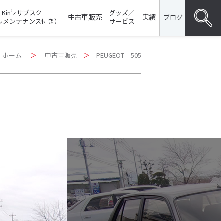
Kin’zサブスク
グッズ／
中古車販売
実績
ブログ
ルメンテナンス付き）
サービス
Search
ホーム
＞
中古車販売
＞
PEUGEOT 505
for:
SEARC