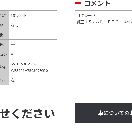
コメント
距離
191,000km
［グレード］
純正１５アルミ・ＥＴＣ・スペ
歴
なし
出
─
色
─
ョン
AT
551P2-3029650
番号
/VF3551A7903029650
ドル
左
せください
車についての