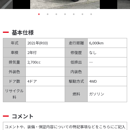
基本仕様
年式
2021年(R03
)
走行距離
6,000km
車検
2年付
修復歴
なし
排気量
2,700cc
低排出
─
外装色
内装色
ドア数
4ドア
駆動方式
4WD
リサイクル
燃料
ガソリン
料
コメント
コメントや、装備・保証内容についての特記事項などをこちらにご記入