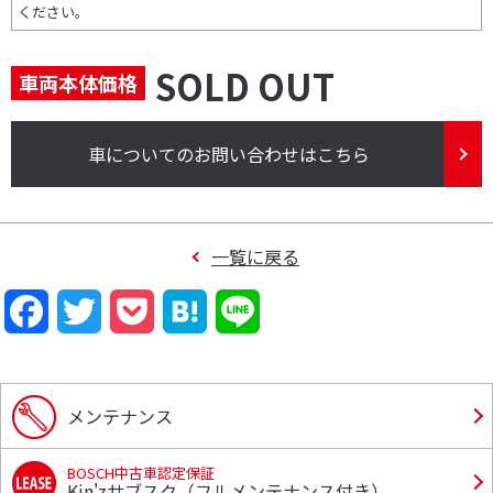
ください。
SOLD OUT
車両本体価格
車についてのお問い合わせはこちら
一覧に戻る
F
T
P
H
L
a
w
o
a
i
c
i
c
t
n
メンテナンス
e
t
k
e
e
BOSCH中古車認定保証
b
t
e
n
Kin'zサブスク（フルメンテナンス付き）