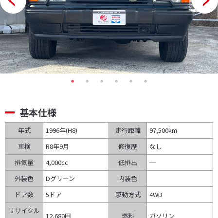
基本仕様
年式
1996年(H8
)
走行距離
97,500km
車検
R8年9月
修復歴
なし
排気量
4,000cc
低排出
─
外装色
Dグリーン
内装色
ドア数
5ドア
駆動方式
4WD
リサイクル
12,680円
燃料
ガソリン