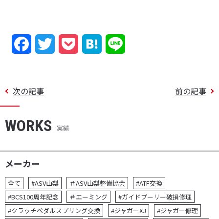
F
T
P
H
L
a
w
o
a
i
c
i
c
t
n
次の記事
前の記事
e
t
k
e
e
WORKS
b
t
e
n
実績
o
e
t
a
o
r
メーカー
k
全て
#ASV山梨
＃ASV山梨整備協会
#ATF交換
#BCS100周年記念
＃エーミング
#ガイドプーリー破損修理
#クラッチペダルスプリング交換
#ジャガーXJ
#ジャガー修理