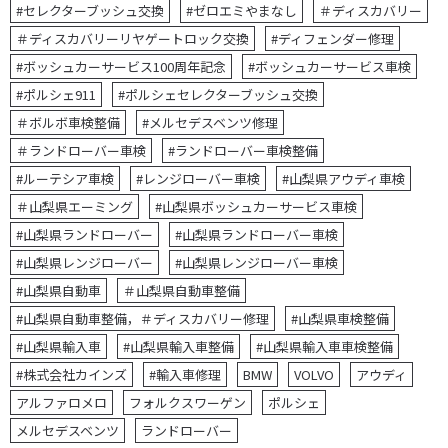
#セレクターブッシュ交換
#ゼロエミやまなし
＃ディスカバリー
＃ディスカバリーリヤゲートロック交換
#ディフェンダー修理
#ボッシュカーサービス100周年記念
#ボッシュカーサービス車検
#ポルシェ911
#ポルシェセレクターブッシュ交換
＃ボルボ車検整備
#メルセデスベンツ修理
＃ランドローバー車検
#ランドローバー車検整備
#ルーテシア車検
#レンジローバー車検
#山梨県アウディ車検
＃山梨県エーミング
#山梨県ボッシュカーサービス車検
#山梨県ランドローバー
#山梨県ランドローバー車検
#山梨県レンジローバー
#山梨県レンジローバー車検
#山梨県自動車
＃山梨県自動車整備
#山梨県自動車整備，＃ディスカバリー修理
#山梨県車検整備
#山梨県輸入車
#山梨県輸入車整備
#山梨県輸入車車検整備
#株式会社カインズ
#輸入車修理
BMW
VOLVO
アウディ
アルファロメロ
フォルクスワーゲン
ポルシェ
メルセデスベンツ
ランドローバー