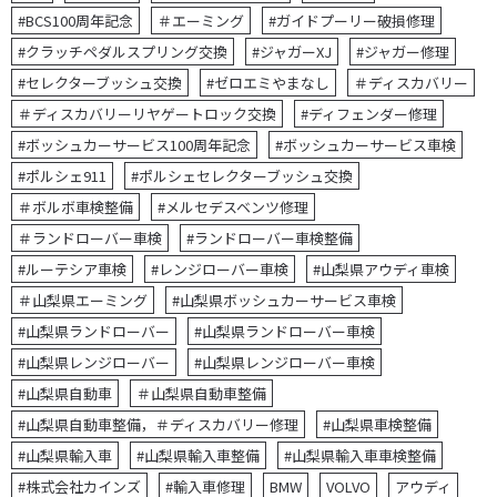
#BCS100周年記念
＃エーミング
#ガイドプーリー破損修理
#クラッチペダルスプリング交換
#ジャガーXJ
#ジャガー修理
#セレクターブッシュ交換
#ゼロエミやまなし
＃ディスカバリー
＃ディスカバリーリヤゲートロック交換
#ディフェンダー修理
#ボッシュカーサービス100周年記念
#ボッシュカーサービス車検
#ポルシェ911
#ポルシェセレクターブッシュ交換
＃ボルボ車検整備
#メルセデスベンツ修理
＃ランドローバー車検
#ランドローバー車検整備
#ルーテシア車検
#レンジローバー車検
#山梨県アウディ車検
＃山梨県エーミング
#山梨県ボッシュカーサービス車検
#山梨県ランドローバー
#山梨県ランドローバー車検
#山梨県レンジローバー
#山梨県レンジローバー車検
#山梨県自動車
＃山梨県自動車整備
#山梨県自動車整備，＃ディスカバリー修理
#山梨県車検整備
#山梨県輸入車
#山梨県輸入車整備
#山梨県輸入車車検整備
#株式会社カインズ
#輸入車修理
BMW
VOLVO
アウディ