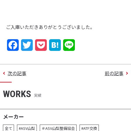
ご入庫いただきありがとうございました。
F
T
P
H
L
a
w
o
a
i
c
i
c
t
n
次の記事
前の記事
e
t
k
e
e
WORKS
b
t
e
n
実績
o
e
t
a
o
r
メーカー
k
全て
#ASV山梨
＃ASV山梨整備協会
#ATF交換