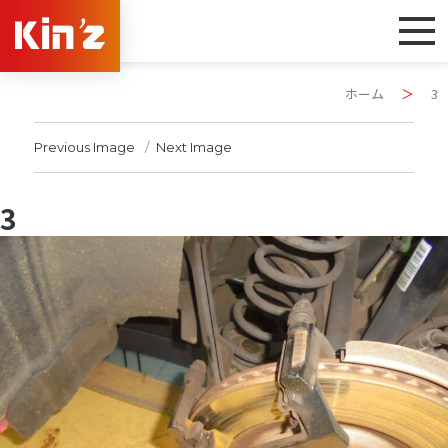
ホーム
＞
3
Previous Image
Next Image
3