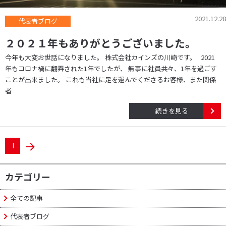
2021.12.28
代表者ブログ
２０２１年もありがとうございました。
今年も大変お世話になりました。 株式会社カインズの川崎です。 2021
年もコロナ禍に翻弄された1年でしたが、 無事に社員共々、1年を過ごす
ことが出来ました。 これも当社に足を運んでくださるお客様、また関係
者
続きを見る
投
1
N
PAGE
稿
E
カテゴリー
X
ナ
T
全ての記事
P
ビ
代表者ブログ
A