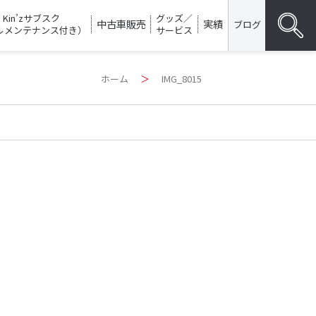
Kin’zサブスク
グッズ／
中古車販売
実績
ブログ
ルメンテナンス付き）
サービス
Search
ホーム
＞
IMG_8015
for:
SEARC