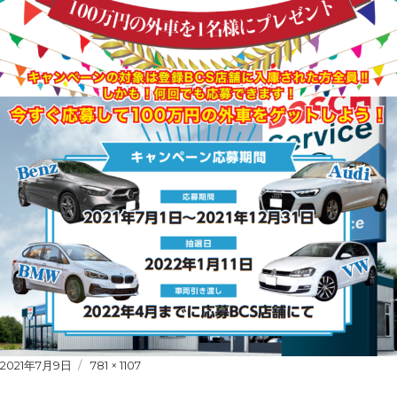
Posted
2021年7月9日
Full
781 × 1107
on
size