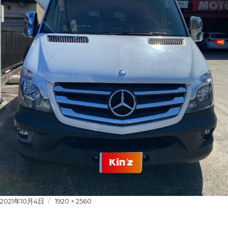
Posted
2021年10月4日
Full
1920 × 2560
on
size