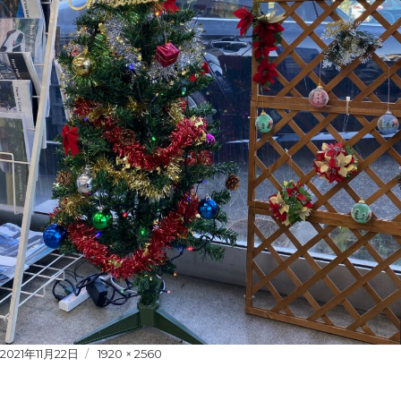
Posted
2021年11月22日
Full
1920 × 2560
on
size