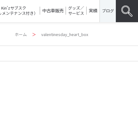
Kin’zサブスク
グッズ／
中古車販売
実績
ブログ
ルメンテナンス付き）
サービス
Search
ホーム
＞
valentinesday_heart_box
for:
SEARC