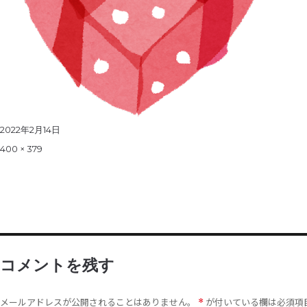
Posted
2022年2月14日
on
Full
400 × 379
size
コメントを残す
メールアドレスが公開されることはありません。
が付いている欄は必須項
*