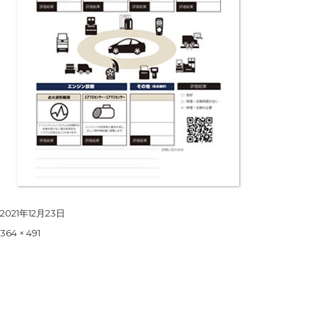
Posted
2021年12月23日
on
Full
364 × 491
size