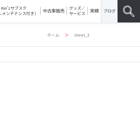
Kin’zサブスク
グッズ／
中古車販売
実績
ブログ
ルメンテナンス付き）
サービス
Search
ホーム
＞
sheet_3
for:
SEARC