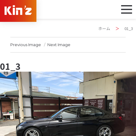
ホーム
＞
01_3
Previous Image
Next Image
01_3