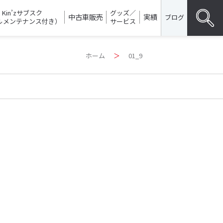
Kin’zサブスク
グッズ／
中古車販売
実績
ブログ
ルメンテナンス付き）
サービス
Search
ホーム
＞
01_9
for:
SEARC