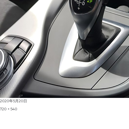
Posted
2020年5月20日
on
Full
720 × 540
size