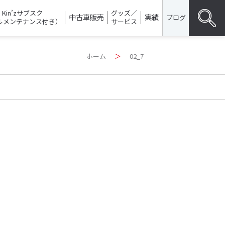
Kin’zサブスク
グッズ／
中古車販売
実績
ブログ
ルメンテナンス付き）
サービス
Search
ホーム
＞
02_7
for:
SEARC