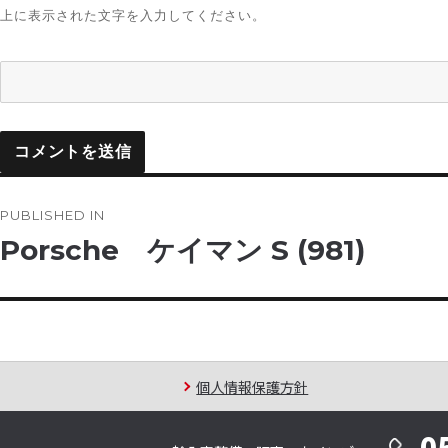
上に表示された文字を入力してください。
投
PUBLISHED IN
稿
Porsche ケイマン S (981)
ナ
ビ
ゲ
個人情報保護方針
ー