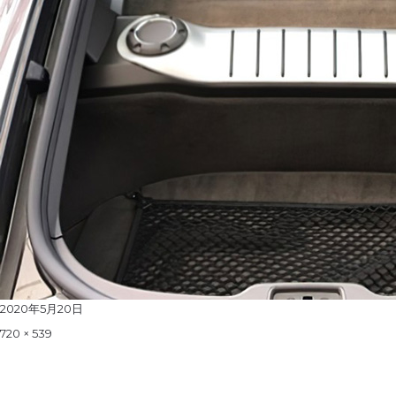
Posted
2020年5月20日
on
Full
720 × 539
size