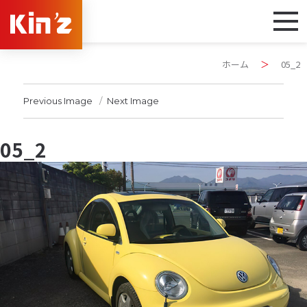
ホーム
＞
05_2
Previous Image
Next Image
05_2