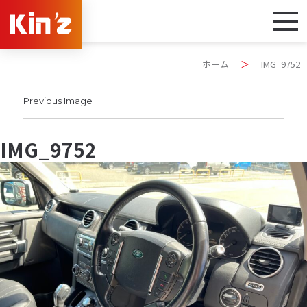
ホーム
＞
IMG_9752
Previous Image
IMG_9752