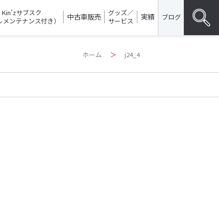
Kin’zサブスク
グッズ／
中古車販売
実績
ブログ
ルメンテナンス付き）
サービス
Search
ホーム
＞
j24_4
for:
SEARC