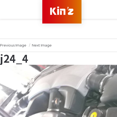
Previous Image
Next Image
j24_4