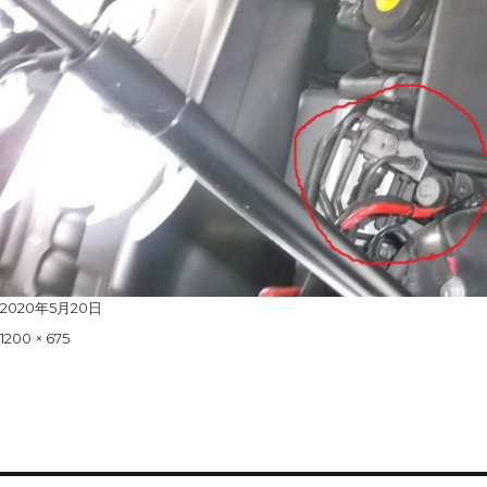
Posted
2020年5月20日
on
Full
1200 × 675
size