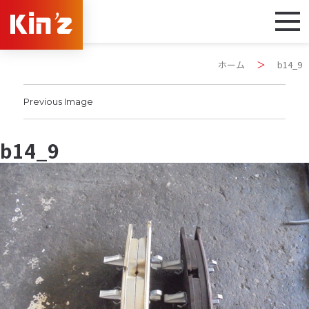
ホーム
＞
b14_9
Previous Image
b14_9