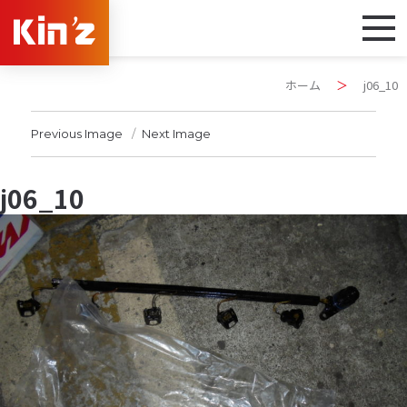
ホーム
＞
j06_10
Previous Image
Next Image
j06_10