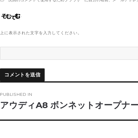
上に表示された文字を入力してください。
投
PUBLISHED IN
稿
アウディA8 ボンネットオープナ
ナ
ビ