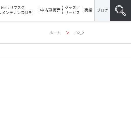
Kin’zサブスク
グッズ／
中古車販売
実績
ブログ
ルメンテナンス付き）
サービス
Search
ホーム
＞
j02_2
for:
SEARC