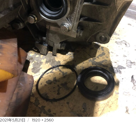
Posted
2021年5月21日
Full
1920 × 2560
on
size