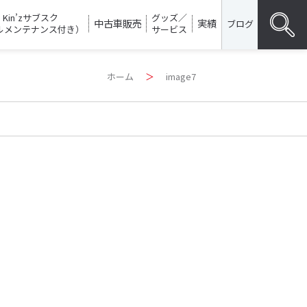
Kin’zサブスク
グッズ／
中古車販売
実績
ブログ
ルメンテナンス付き）
サービス
Search
ホーム
＞
image7
for:
SEARC