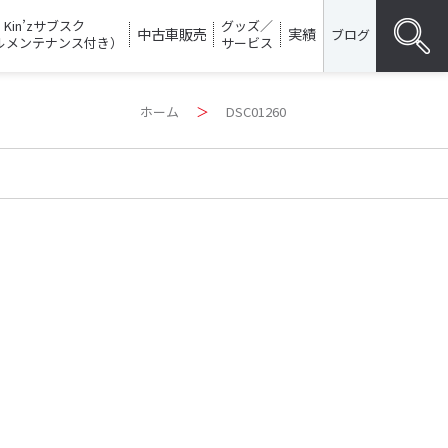
Kin’zサブスク
グッズ／
中古車販売
実績
ブログ
ルメンテナンス付き）
サービス
Search
ホーム
＞
DSC01260
for:
SEARC