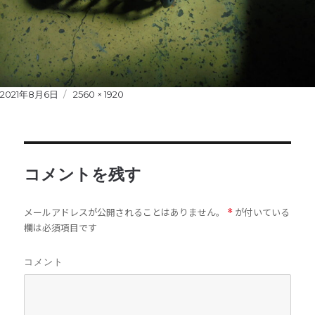
Posted
2021年8月6日
Full
2560 × 1920
on
size
コメントを残す
メールアドレスが公開されることはありません。
が付いている
*
欄は必須項目です
コメント