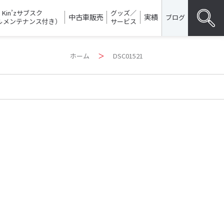
Kin’zサブスク
グッズ／
中古車販売
実績
ブログ
ルメンテナンス付き）
サービス
Search
ホーム
＞
DSC01521
for:
SEARC