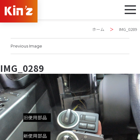
ホーム
＞
IMG_0289
Previous Image
IMG_0289