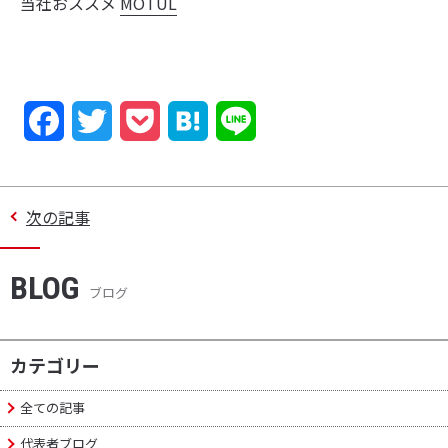
当社おススメ
MOTUL
F
T
P
H
L
a
w
o
a
i
c
i
c
t
n
次の記事
e
t
k
e
e
BLOG
b
t
e
n
ブログ
o
e
t
a
o
r
カテゴリー
k
全ての記事
代表者ブログ