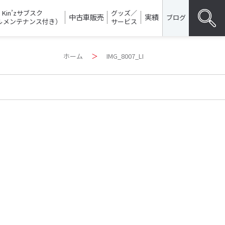
Kin’zサブスク
グッズ／
中古車販売
実績
ブログ
ルメンテナンス付き）
サービス
Search
ホーム
＞
IMG_8007_LI
for:
SEARC