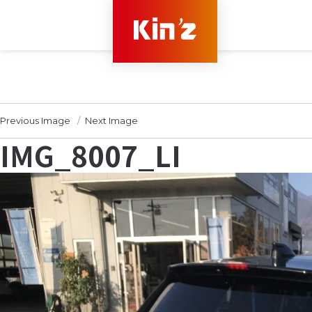
Previous Image
Next Image
IMG_8007_LI