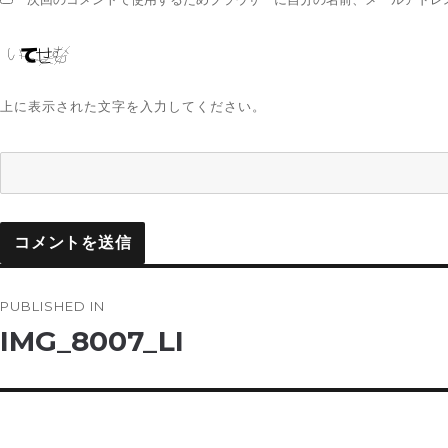
上に表示された文字を入力してください。
投
PUBLISHED IN
稿
IMG_8007_LI
ナ
ビ