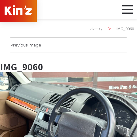
ホーム
＞
IMG_9060
Previous Image
IMG_9060