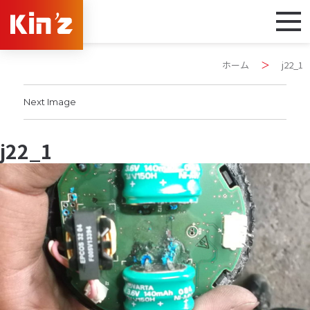
ホーム
＞
j22_1
Next Image
j22_1