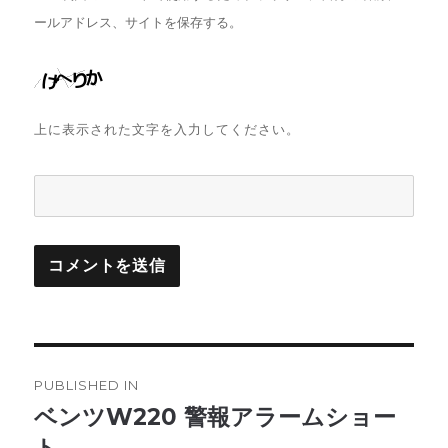
ールアドレス、サイトを保存する。
上に表示された文字を入力してください。
投
PUBLISHED IN
稿
ベンツW220 警報アラームショー
ト