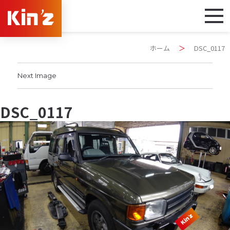
ホーム
＞
DSC_0117
Next Image
DSC_0117