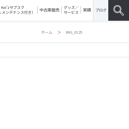
Kin’zサブスク
グッズ／
中古車販売
実績
ブログ
ルメンテナンス付き）
サービス
Search
ホーム
＞
IMG_0125
for:
SEARC